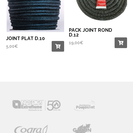
PACK JOINT ROND
D.12
JOINT PLAT D.10
19,00
€
5,00
€