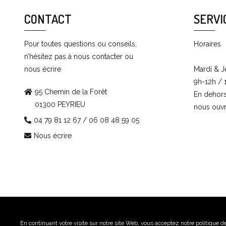
CONTACT
SERVI
Pour toutes questions ou conseils,
Horaires
n’hésitez pas à nous contacter ou
nous écrire
Mardi & J
9h-12h / 
95 Chemin de la Forêt
En dehor
01300 PEYRIEU
nous ouv
04 79 81 12 67 / 06 08 48 59 05
Nous écrire
En continuant votre visite sur notre site Web, vous acceptez notre politique de c