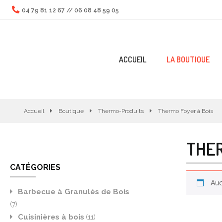
04 79 81 12 67
//
06 08 48 59 05
ACCUEIL
LA BOUTIQUE
Accueil
Boutique
Thermo-Produits
Thermo Foyer à Bois
THER
CATÉGORIES
Auc
Barbecue à Granulés de Bois
(7)
Cuisinières à bois
(11)