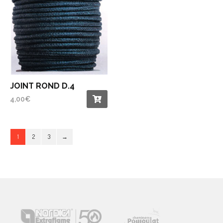
JOINT ROND D.4
4,00
€
1
2
3
→