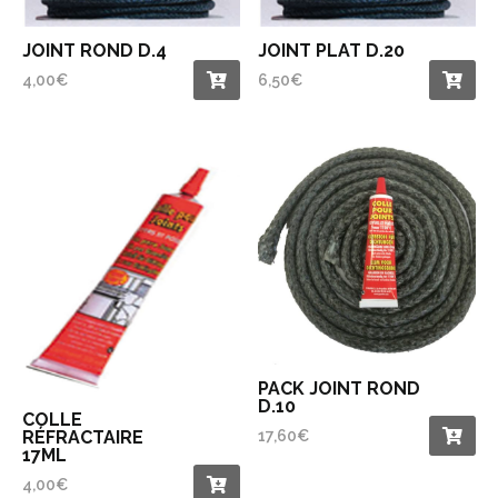
JOINT ROND D.4
JOINT PLAT D.20
4,00
€
6,50
€
PACK JOINT ROND
D.10
COLLE
RÉFRACTAIRE
17,60
€
17ML
4,00
€