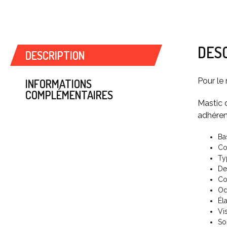
DES
DESCRIPTION
Pour le
INFORMATIONS
COMPLÉMENTAIRES
Mastic 
adhéren
Ba
Co
Ty
De
Co
Od
Él
Vi
So