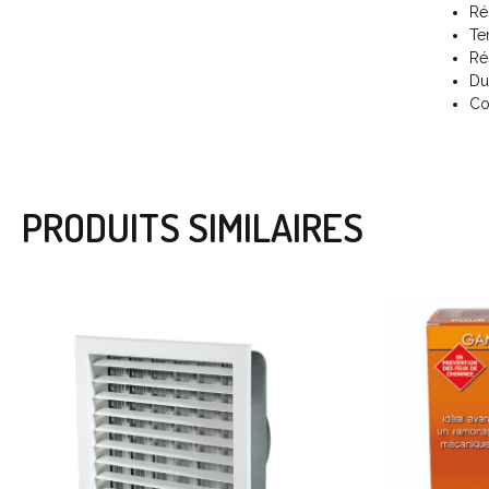
Ré
Te
Ré
Du
Co
PRODUITS SIMILAIRES