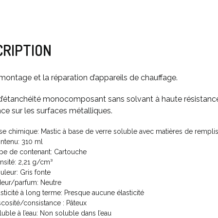
CRIPTION
 montage et la réparation d’appareils de chauffage.
d’étanchéité monocomposant sans solvant à haute résistance 
ce sur les surfaces métalliques.
se chimique: Mastic à base de verre soluble avec matières de rempli
ntenu: 310 ml
pe de contenant: Cartouche
nsité: 2,21 g/cm³
uleur: Gris fonte
eur/parfum: Neutre
asticité à long terme: Presque aucune élasticité
scosité/consistance : Pâteux
luble à l’eau: Non soluble dans l’eau